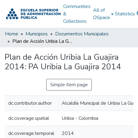
Communities
All of
&
Statistics
DSpace
Collections
Home
Municipios
Documentos Municipales
Plan de Acción Uribia La Guajira 2014: PA Uribia La Guajira 2014
Plan de Acción Uribia La Guajira
2014: PA Uribia La Guajira 2014
Simple item page
dc.contributor.author
Alcaldía Municipal de Uribia La Guaji
dc.coverage.spatial
Uribia - Colombia
dc.coverage.temporal
2014