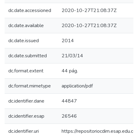
dc.date.accessioned
2020-10-27T21:08:37Z
dc.date.available
2020-10-27T21:08:37Z
dc.date.issued
2014
dc.date.submitted
21/03/14
dc.format.extent
44 pág.
dc.format.mimetype
application/pdf
dc.identifier.dane
44847
dc.identifier.esap
26546
dc.identifier.uri
https://repositoriocdim.esap.edu.