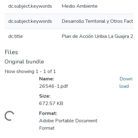
dc.subject.keywords
Medio Ambiente
dc.subject.keywords
Desarrollo Territorial y Otros Facto
dc.title
Plan de Acción Uribia La Guajira 20
Files
Original bundle
Now showing
1 - 1 of 1
Name:
Down
26546-1.pdf
load
Size:
672.57 KB
Format:
Loading...
Adobe Portable Document
Format