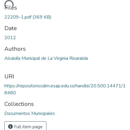
oading...
Files
22209-1.pdf
(369 KB)
Date
2012
Authors
Alcaldía Municipal de La Virginia Risaralda
URI
https://repositoriocdim.esap.edu.co/handle/20.500.14471/1
8480
Collections
Documentos Municipales
Full item page