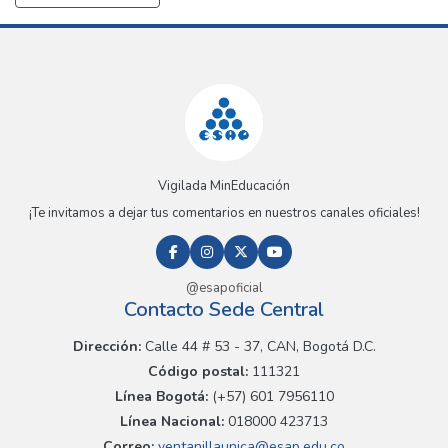
Vigilada MinEducación
¡Te invitamos a dejar tus comentarios en nuestros canales oficiales!
@esapoficial
Contacto Sede Central
Dirección:
Calle 44 # 53 - 37, CAN, Bogotá D.C.
Código postal:
111321
Línea Bogotá:
(+57) 601 7956110
Línea Nacional:
018000 423713
Correo:
ventanillaunica@esap.edu.co