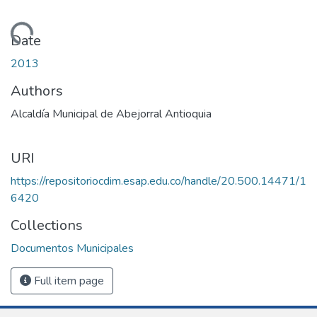
Loading...
Date
2013
Authors
Alcaldía Municipal de Abejorral Antioquia
URI
https://repositoriocdim.esap.edu.co/handle/20.500.14471/1
6420
Collections
Documentos Municipales
Full item page