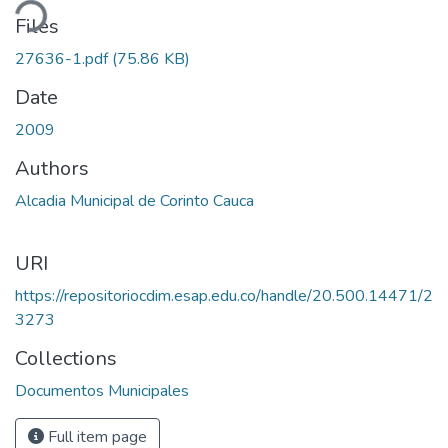
ding...
Files
27636-1.pdf
(75.86 KB)
Date
2009
Authors
Alcadia Municipal de Corinto Cauca
URI
https://repositoriocdim.esap.edu.co/handle/20.500.14471/2
3273
Collections
Documentos Municipales
Full item page