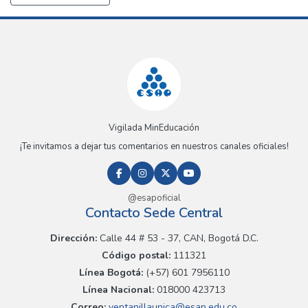
Vigilada MinEducación
¡Te invitamos a dejar tus comentarios en nuestros canales oficiales!
@esapoficial
Contacto Sede Central
Dirección:
Calle 44 # 53 - 37, CAN, Bogotá D.C.
Código postal:
111321
Línea Bogotá:
(+57) 601 7956110
Línea Nacional:
018000 423713
Correo:
ventanillaunica@esap.edu.co