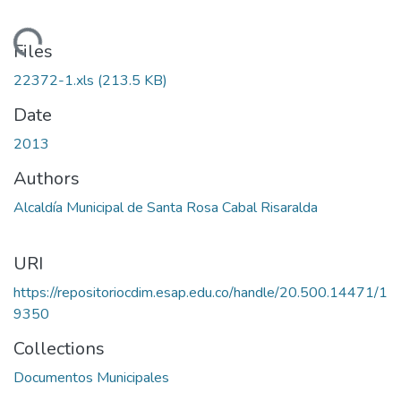
Loading...
Files
22372-1.xls
(213.5 KB)
Date
2013
Authors
Alcaldía Municipal de Santa Rosa Cabal Risaralda
URI
https://repositoriocdim.esap.edu.co/handle/20.500.14471/1
9350
Collections
Documentos Municipales