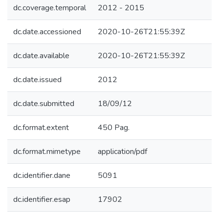
dc.coverage.temporal
2012 - 2015
dc.date.accessioned
2020-10-26T21:55:39Z
dc.date.available
2020-10-26T21:55:39Z
dc.date.issued
2012
dc.date.submitted
18/09/12
dc.format.extent
450 Pag.
dc.format.mimetype
application/pdf
dc.identifier.dane
5091
dc.identifier.esap
17902