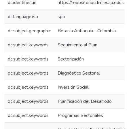
dc.identifier.uri
https://repositoriocdim.esap.edu.
dc.language.iso
spa
dc.subject.geographic
Betania Antioquia - Colombia
dc.subject.keywords
Seguimiento al Plan
dc.subject.keywords
Sectorización
dc.subject.keywords
Diagnóstico Sectorial
dc.subject.keywords
Inversión Social
dc.subject.keywords
Planificación del Desarrollo
dc.subject.keywords
Programas Sectoriales