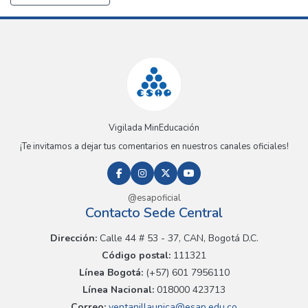
Vigilada MinEducación
¡Te invitamos a dejar tus comentarios en nuestros canales oficiales!
@esapoficial
Contacto Sede Central
Dirección:
Calle 44 # 53 - 37, CAN, Bogotá D.C.
Código postal:
111321
Línea Bogotá:
(+57) 601 7956110
Línea Nacional:
018000 423713
Correo:
ventanillaunica@esap.edu.co