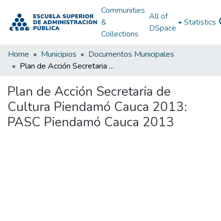
Communities
All of
&
Statistics
DSpace
Collections
Home
Municipios
Documentos Municipales
Plan de Acción Secretaria de Cultura Piendamó Cauca 2013: PASC Piendamó Cauca 2013
Plan de Acción Secretaria de
Cultura Piendamó Cauca 2013:
PASC Piendamó Cauca 2013
Loading...