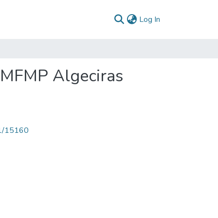
(current)
Log In
: MFMP Algeciras
71/15160