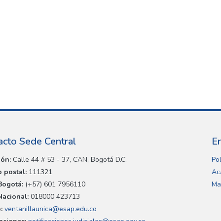
acto Sede Central
E
ión:
Calle 44 # 53 - 37, CAN, Bogotá D.C.
Pol
 postal:
111321
Ac
Bogotá:
(+57) 601 7956110
Ma
Nacional:
018000 423713
:
ventanillaunica@esap.edu.co