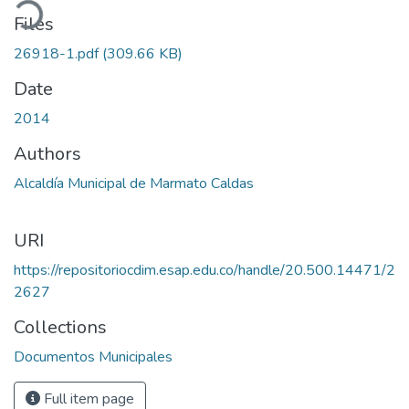
ading...
Files
26918-1.pdf
(309.66 KB)
Date
2014
Authors
Alcaldía Municipal de Marmato Caldas
URI
https://repositoriocdim.esap.edu.co/handle/20.500.14471/2
2627
Collections
Documentos Municipales
Full item page