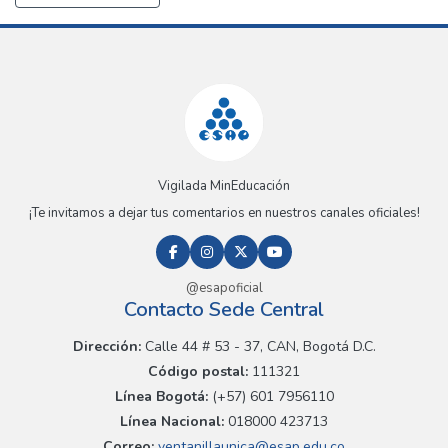
Vigilada MinEducación
¡Te invitamos a dejar tus comentarios en nuestros canales oficiales!
@esapoficial
Contacto Sede Central
Dirección:
Calle 44 # 53 - 37, CAN, Bogotá D.C.
Código postal:
111321
Línea Bogotá:
(+57) 601 7956110
Línea Nacional:
018000 423713
Correo:
ventanillaunica@esap.edu.co