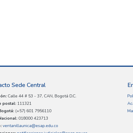
acto Sede Central
E
ión:
Calle 44 # 53 - 37, CAN, Bogotá D.C.
Pol
 postal:
111321
Ac
Bogotá:
(+57) 601 7956110
Ma
Nacional:
018000 423713
:
ventanillaunica@esap.edu.co