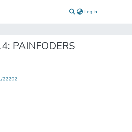
(current)
Log In
014: PAINFODERS
71/22202