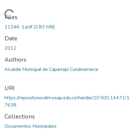
Loading...
Files
21346-1.pdf
(2.83 MB)
Date
2012
Authors
Alcaldía Municipal de Caparrapí Cundinamarca
URI
https://repositoriocdim.esap.edu.co/handle/20.500.14471/1
7638
Collections
Documentos Municipales