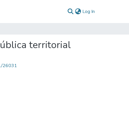
(current)
Log In
blica territorial
71/26031