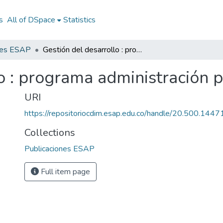
s
All of DSpace
Statistics
nes ESAP
Gestión del desarrollo : programa administración pública territorial
o : programa administración pú
URI
https://repositoriocdim.esap.edu.co/handle/20.500.144
Collections
Publicaciones ESAP
Full item page