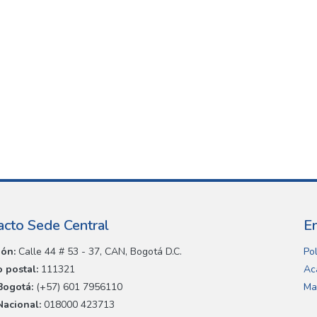
acto Sede Central
E
ión:
Calle 44 # 53 - 37, CAN, Bogotá D.C.
Pol
 postal:
111321
Ac
Bogotá:
(+57) 601 7956110
Ma
Nacional:
018000 423713