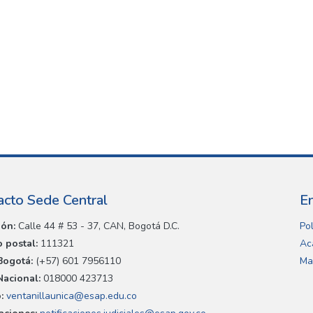
acto Sede Central
E
ión:
Calle 44 # 53 - 37, CAN, Bogotá D.C.
Pol
 postal:
111321
Ac
Bogotá:
(+57) 601 7956110
Ma
Nacional:
018000 423713
:
ventanillaunica@esap.edu.co