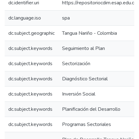
dc.identifier.uri
https://repositoriocdim.esap.edu.
dc.language.iso
spa
dc.subject.geographic
Tangua Nariño - Colombia
dc.subject.keywords
Seguimiento al Plan
dc.subject.keywords
Sectorización
dc.subject.keywords
Diagnóstico Sectorial
dc.subject.keywords
Inversión Social
dc.subject.keywords
Planificación del Desarrollo
dc.subject.keywords
Programas Sectoriales