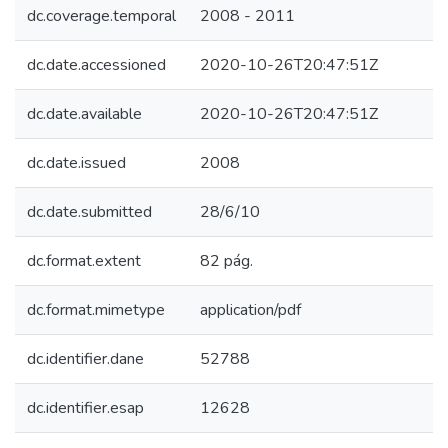
dc.coverage.temporal
2008 - 2011
dc.date.accessioned
2020-10-26T20:47:51Z
dc.date.available
2020-10-26T20:47:51Z
dc.date.issued
2008
dc.date.submitted
28/6/10
dc.format.extent
82 pág.
dc.format.mimetype
application/pdf
dc.identifier.dane
52788
dc.identifier.esap
12628