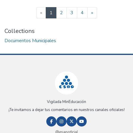
(current)
«
1
2
3
4
»
Collections
Documentos Municipales
Vigilada MinEducación
¡Te invitamos a dejar tus comentarios en nuestros canales oficiales!
@esapoficial