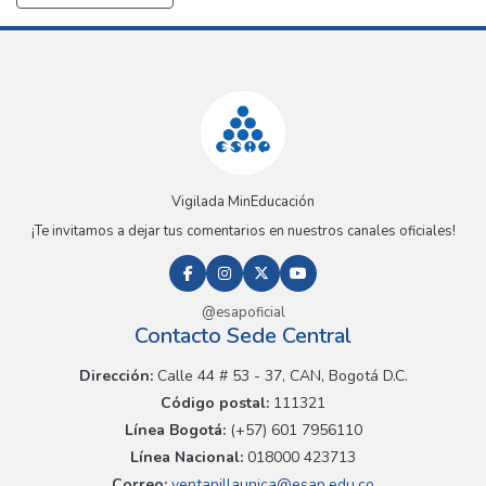
Vigilada MinEducación
¡Te invitamos a dejar tus comentarios en nuestros canales oficiales!
@esapoficial
Contacto Sede Central
Dirección:
Calle 44 # 53 - 37, CAN, Bogotá D.C.
Código postal:
111321
Línea Bogotá:
(+57) 601 7956110
Línea Nacional:
018000 423713
Correo:
ventanillaunica@esap.edu.co