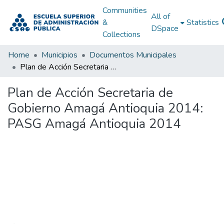
Communities
All of
&
Statistics
DSpace
Collections
Home
Municipios
Documentos Municipales
Plan de Acción Secretaria de Gobierno Amagá Antioquia 2014: PASG Amagá Antioquia 2014
Plan de Acción Secretaria de
Gobierno Amagá Antioquia 2014:
PASG Amagá Antioquia 2014
Loading...