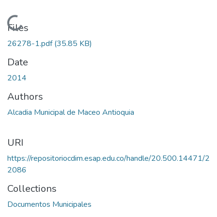
Loading...
Files
26278-1.pdf
(35.85 KB)
Date
2014
Authors
Alcadia Municipal de Maceo Antioquia
URI
https://repositoriocdim.esap.edu.co/handle/20.500.14471/2
2086
Collections
Documentos Municipales