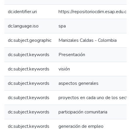
dc.identifier.uri
https://repositoriocdim.esap.edu.
dc.language.iso
spa
dc.subject.geographic
Manizales Caldas - Colombia
dc.subject.keywords
Presentación
dc.subject.keywords
visión
dc.subject.keywords
aspectos generales
dc.subject.keywords
proyectos en cada uno de los secto
dc.subject.keywords
participación comunitaria
dc.subject.keywords
generación de empleo