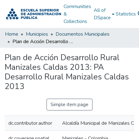
Communities
All of
&
Statistics
DSpace
Collections
Home
Municipios
Documentos Municipales
Plan de Acción Desarrollo Rural Manizales Caldas 2013: PA Desarrollo Rural Manizales Caldas 2013
Plan de Acción Desarrollo Rural
Manizales Caldas 2013: PA
Desarrollo Rural Manizales Caldas
2013
Simple item page
dc.contributor.author
Alcaldía Municipal de Manizales Cal
dc.coverage.spatial
Manizales - Colombia