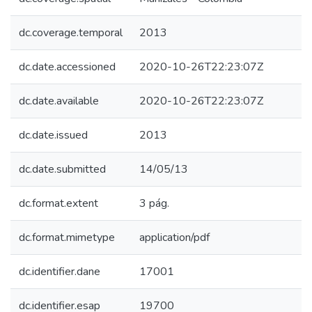
dc.coverage.temporal
2013
dc.date.accessioned
2020-10-26T22:23:07Z
dc.date.available
2020-10-26T22:23:07Z
dc.date.issued
2013
dc.date.submitted
14/05/13
dc.format.extent
3 pág.
dc.format.mimetype
application/pdf
dc.identifier.dane
17001
dc.identifier.esap
19700