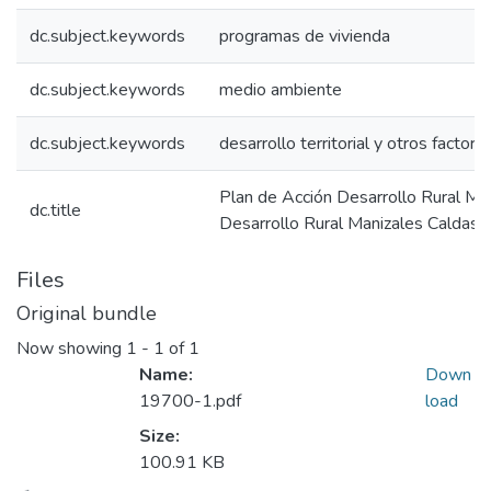
dc.subject.keywords
programas de vivienda
dc.subject.keywords
medio ambiente
dc.subject.keywords
desarrollo territorial y otros factore
Plan de Acción Desarrollo Rural M
dc.title
Desarrollo Rural Manizales Caldas
Files
Original bundle
Now showing
1 - 1 of 1
Name:
Down
19700-1.pdf
load
Size:
100.91 KB