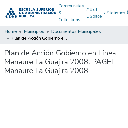
Communities
All of
&
Statistics
DSpace
Collections
Home
Municipios
Documentos Municipales
Plan de Acción Gobierno en Línea Manaure La Guajira 2008: PAGEL Manaure La Guajira 2008
Plan de Acción Gobierno en Línea
Manaure La Guajira 2008: PAGEL
Manaure La Guajira 2008
Loading...