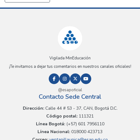
Vigilada MinEducación
¡Te invitamos a dejar tus comentarios en nuestros canales oficiales!
@esapoficial
Contacto Sede Central
Dirección:
Calle 44 # 53 - 37, CAN, Bogotá D.C.
Código postal:
111321
Línea Bogotá:
(+57) 601 7956110
Línea Nacional:
018000 423713
Correo:
ventanillaunica@esap.edu.co