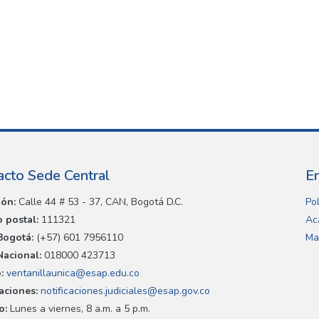
acto Sede Central
E
ión:
Calle 44 # 53 - 37, CAN, Bogotá D.C.
Pol
 postal:
111321
Ac
Bogotá:
(+57) 601 7956110
Ma
Nacional:
018000 423713
:
ventanillaunica@esap.edu.co
caciones:
notificaciones.judiciales@esap.gov.co
o:
Lunes a viernes, 8 a.m. a 5 p.m.