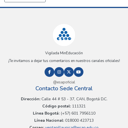
Vigilada MinEducación
¡Te invitamos a dejar tus comentarios en nuestros canales oficiales!
@esapoficial
Contacto Sede Central
Dirección:
Calle 44 # 53 - 37, CAN, Bogotá D.C.
Código postal:
111321
Línea Bogotá:
(+57) 601 7956110
Línea Nacional:
018000 423713
Correo:
ventanillaunica@esap.edu.co