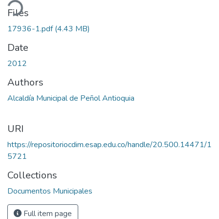
ding...
Files
17936-1.pdf
(4.43 MB)
Date
2012
Authors
Alcaldía Municipal de Peñol Antioquia
URI
https://repositoriocdim.esap.edu.co/handle/20.500.14471/1
5721
Collections
Documentos Municipales
Full item page