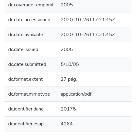
dc.coverage.temporal
2005
dc.date.accessioned
2020-10-26T17:31:45Z
dc.date.available
2020-10-26T17:31:45Z
dc.date.issued
2005
dc.date.submitted
5/10/05
dc.format.extent
27 pág.
dc.format.mimetype
application/pdf
dc.identifier.dane
20178
dc.identifier.esap
4264