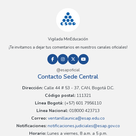
Vigilada MinEducación
¡Te invitamos a dejar tus comentarios en nuestros canales oficiales!
@esapoficial
Contacto Sede Central
Dirección:
Calle 44 # 53 - 37, CAN, Bogotá D.C.
Código postal:
111321
Línea Bogotá:
(+57) 601 7956110
Línea Nacional:
018000 423713
Correo:
ventanillaunica@esap.edu.co
Notificaciones:
notificaciones.judiciales@esap.gov.co
Horario:
Lunes a viernes, 8 a.m. a 5 p.m.