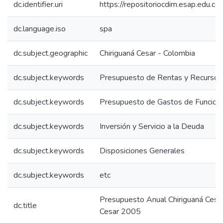
dc.identifier.uri
https://repositoriocdim.esap.edu.
dc.language.iso
spa
dc.subject.geographic
Chiriguaná Cesar - Colombia
dc.subject.keywords
Presupuesto de Rentas y Recursos 
dc.subject.keywords
Presupuesto de Gastos de Funcion
dc.subject.keywords
Inversión y Servicio a la Deuda
dc.subject.keywords
Disposiciones Generales
dc.subject.keywords
etc
Presupuesto Anual Chiriguaná Cesa
dc.title
Cesar 2005