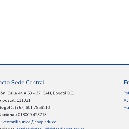
acto Sede Central
E
ión:
Calle 44 # 53 - 37, CAN, Bogotá D.C.
Pol
 postal:
111321
Ac
Bogotá:
(+57) 601 7956110
Ma
Nacional:
018000 423713
:
ventanillaunica@esap.edu.co