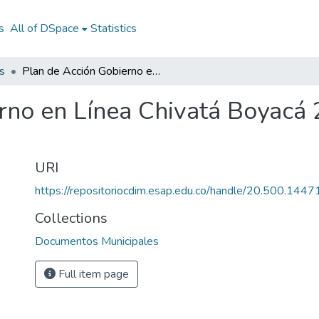
s
All of DSpace
Statistics
s
Plan de Acción Gobierno en Línea Chivatá Boyacá 2014: PAGEL Chivatá Boyacá 2014
rno en Línea Chivatá Boyacá
URI
https://repositoriocdim.esap.edu.co/handle/20.500.144
Collections
Documentos Municipales
Full item page