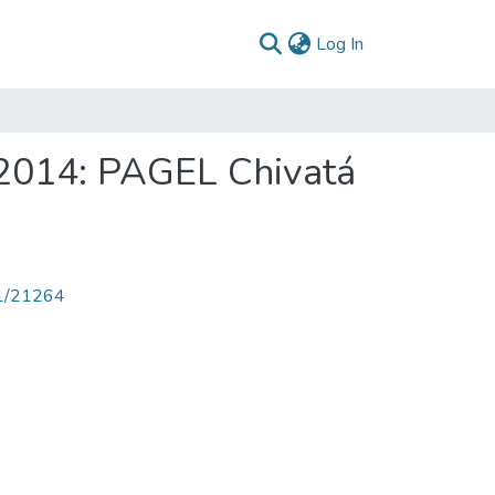
(current)
Log In
 2014: PAGEL Chivatá
71/21264