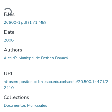
ading...
Files
26600-1.pdf
(1.71 MB)
Date
2008
Authors
Alcaldía Municipal de Berbeo Boyacá
URI
https://repositoriocdim.esap.edu.co/handle/20.500.14471/2
2410
Collections
Documentos Municipales