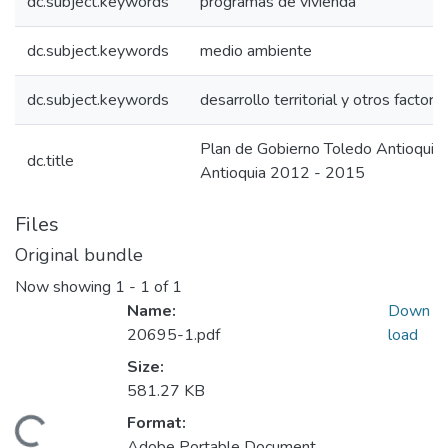
dc.subject.keywords
programas de vivienda
dc.subject.keywords
medio ambiente
dc.subject.keywords
desarrollo territorial y otros factore
Plan de Gobierno Toledo Antioqui
dc.title
Antioquia 2012 - 2015
Files
Original bundle
Now showing
1 - 1 of 1
Name:
Down
20695-1.pdf
load
Size:
581.27 KB
Format:
Adobe Portable Document