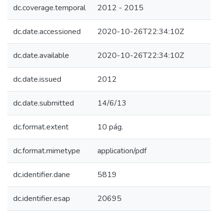
dc.coverage.temporal
2012 - 2015
dc.date.accessioned
2020-10-26T22:34:10Z
dc.date.available
2020-10-26T22:34:10Z
dc.date.issued
2012
dc.date.submitted
14/6/13
dc.format.extent
10 pág.
dc.format.mimetype
application/pdf
dc.identifier.dane
5819
dc.identifier.esap
20695