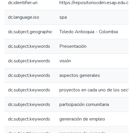
dc.identifier.uri
https://repositoriocdim.esap.edu.
dc.language.iso
spa
dc.subject.geographic
Toledo Antioquia - Colombia
dc.subject.keywords
Presentación
dc.subject.keywords
visión
dc.subject.keywords
aspectos generales
dc.subject.keywords
proyectos en cada uno de los secto
dc.subject.keywords
participación comunitaria
dc.subject.keywords
generación de empleo