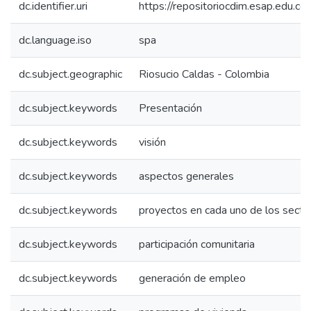
dc.identifier.uri
https://repositoriocdim.esap.edu.
dc.language.iso
spa
dc.subject.geographic
Riosucio Caldas - Colombia
dc.subject.keywords
Presentación
dc.subject.keywords
visión
dc.subject.keywords
aspectos generales
dc.subject.keywords
proyectos en cada uno de los secto
dc.subject.keywords
participación comunitaria
dc.subject.keywords
generación de empleo