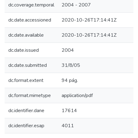
dc.coverage.temporal
2004 - 2007
dc.date.accessioned
2020-10-26T17:14:41Z
dc.date.available
2020-10-26T17:14:41Z
dc.date.issued
2004
dc.date.submitted
31/8/05
dc.format.extent
94 pág.
dc.format.mimetype
application/pdf
dc.identifier.dane
17614
dc.identifier.esap
4011