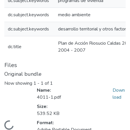
dc.subject.keywords
programas de vivienda
dc.subject.keywords
medio ambiente
dc.subject.keywords
desarrollo territorial y otros factore
Plan de Acción Riosucio Caldas 20
dc.title
2004 - 2007
Files
Original bundle
Now showing
1 - 1 of 1
Name:
Down
4011-1.pdf
load
Size:
539.52 KB
Format:
Loading...
Adobe Portable Document