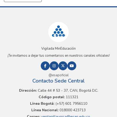
Vigilada MinEducación
¡Te invitamos a dejar tus comentarios en nuestros canales oficiales!
@esapoficial
Contacto Sede Central
Dirección:
Calle 44 # 53 - 37, CAN, Bogotá D.C.
Código postal:
111321
Línea Bogotá:
(+57) 601 7956110
Línea Nacional:
018000 423713
Correo:
ventanillaunica@esap.edu.co