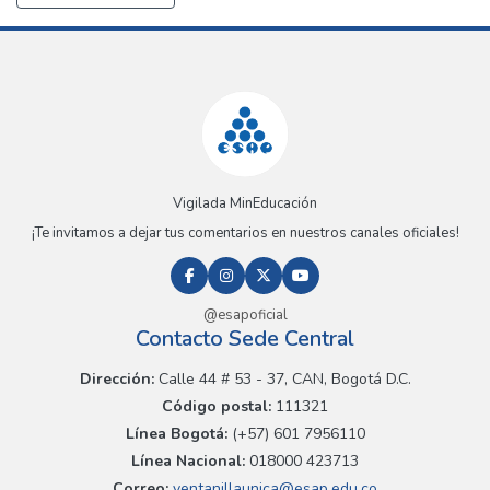
Vigilada MinEducación
¡Te invitamos a dejar tus comentarios en nuestros canales oficiales!
@esapoficial
Contacto Sede Central
Dirección:
Calle 44 # 53 - 37, CAN, Bogotá D.C.
Código postal:
111321
Línea Bogotá:
(+57) 601 7956110
Línea Nacional:
018000 423713
Correo:
ventanillaunica@esap.edu.co