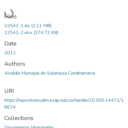
Loading...
Files
22542-1.xls
(2.11 MB)
22542-2.xlsx
(374.72 KB)
Date
2012
Authors
Alcaldía Municipal de Sutatausa Cundinamarca
URI
https://repositoriocdim.esap.edu.co/handle/20.500.14471/1
8674
Collections
Documentos Municipales