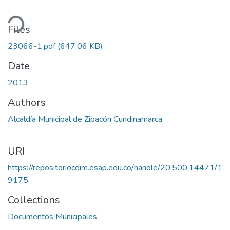
ding...
Files
23066-1.pdf
(647.06 KB)
Date
2013
Authors
Alcaldía Municipal de Zipacón Cundinamarca
URI
https://repositoriocdim.esap.edu.co/handle/20.500.14471/1
9175
Collections
Documentos Municipales