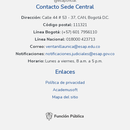
@esapoficial
Contacto Sede Central
Dirección:
Calle 44 # 53 - 37, CAN, Bogotá D.C.
Código postal:
111321
Línea Bogotá:
(+57) 601 7956110
Línea Nacional:
018000 423713
Correo:
ventanillaunica@esap.edu.co
Notificaciones:
notificaciones.judiciales@esap.gov.co
Horario:
Lunes a viernes, 8 a.m. a 5 p.m.
Enlaces
Política de privacidad
Academusoft
Mapa del sitio