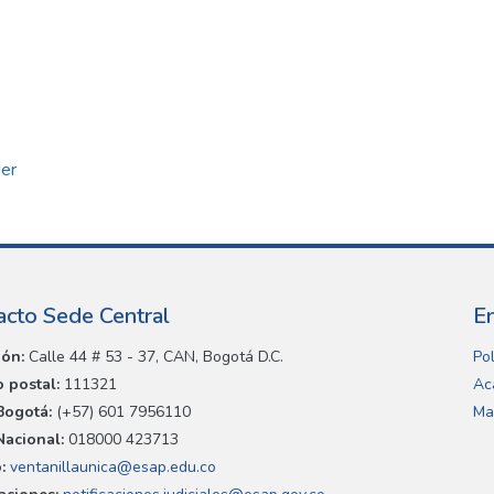
der
acto Sede Central
E
ión:
Calle 44 # 53 - 37, CAN, Bogotá D.C.
Pol
 postal:
111321
Ac
Bogotá:
(+57) 601 7956110
Ma
Nacional:
018000 423713
:
ventanillaunica@esap.edu.co