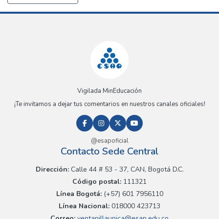
Vigilada MinEducación
¡Te invitamos a dejar tus comentarios en nuestros canales oficiales!
@esapoficial
Contacto Sede Central
Dirección:
Calle 44 # 53 - 37, CAN, Bogotá D.C.
Código postal:
111321
Línea Bogotá:
(+57) 601 7956110
Línea Nacional:
018000 423713
Correo:
ventanillaunica@esap.edu.co