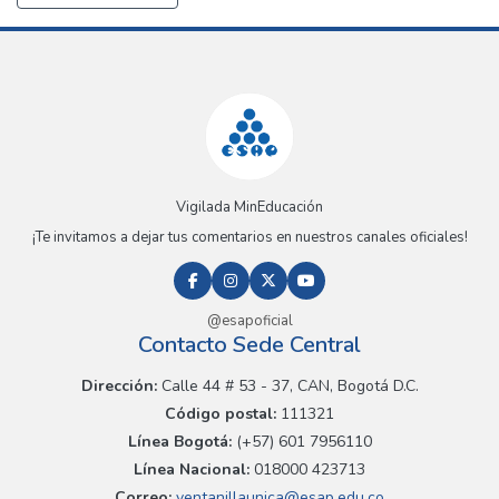
Vigilada MinEducación
¡Te invitamos a dejar tus comentarios en nuestros canales oficiales!
@esapoficial
Contacto Sede Central
Dirección:
Calle 44 # 53 - 37, CAN, Bogotá D.C.
Código postal:
111321
Línea Bogotá:
(+57) 601 7956110
Línea Nacional:
018000 423713
Correo:
ventanillaunica@esap.edu.co