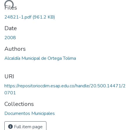
ding...
Files
24821-1.pdf
(961.2 KB)
Date
2008
Authors
Alcaldía Municipal de Ortega Tolima
URI
https://repositoriocdim.esap.edu.co/handle/20.500.14471/2
0701
Collections
Documentos Municipales
Full item page