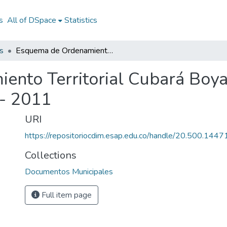
s
All of DSpace
Statistics
s
Esquema de Ordenamiento Territorial Cubará Boyacá 2008 - 2011: EOT Cubará Boyacá 2008 - 2011
ento Territorial Cubará Boy
- 2011
URI
https://repositoriocdim.esap.edu.co/handle/20.500.144
Collections
Documentos Municipales
Full item page