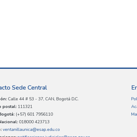
acto Sede Central
E
ión:
Calle 44 # 53 - 37, CAN, Bogotá D.C.
Pol
 postal:
111321
Ac
Bogotá:
(+57) 601 7956110
Ma
Nacional:
018000 423713
:
ventanillaunica@esap.edu.co