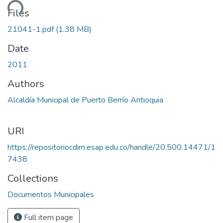
ding...
Files
21041-1.pdf
(1.38 MB)
Date
2011
Authors
Alcaldía Municipal de Puerto Berrío Antioquia
URI
https://repositoriocdim.esap.edu.co/handle/20.500.14471/1
7438
Collections
Documentos Municipales
Full item page