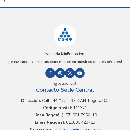
Vigilada MinEducación
¡Te invitamos a dejar tus comentarios en nuestros canales oficiales!
@esapoficial
Contacto Sede Central
Dirección:
Calle 44 # 53 - 37, CAN, Bogotá D.C.
Código postal:
111321
Línea Bogotá:
(+57) 601 7956110
Línea Nacional:
018000 423713
Correo:
ventanillaunica@esap.edu.co