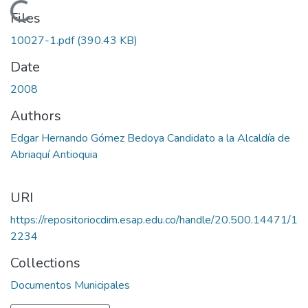
Loading...
Files
10027-1.pdf
(390.43 KB)
Date
2008
Authors
Edgar Hernando Gómez Bedoya Candidato a la Alcaldía de
Abriaquí Antioquia
URI
https://repositoriocdim.esap.edu.co/handle/20.500.14471/1
2234
Collections
Documentos Municipales