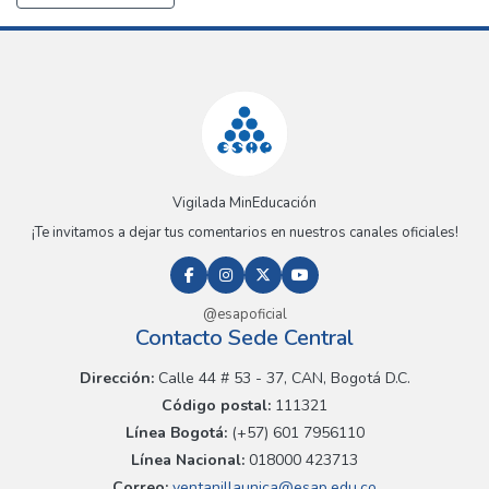
Vigilada MinEducación
¡Te invitamos a dejar tus comentarios en nuestros canales oficiales!
@esapoficial
Contacto Sede Central
Dirección:
Calle 44 # 53 - 37, CAN, Bogotá D.C.
Código postal:
111321
Línea Bogotá:
(+57) 601 7956110
Línea Nacional:
018000 423713
Correo:
ventanillaunica@esap.edu.co