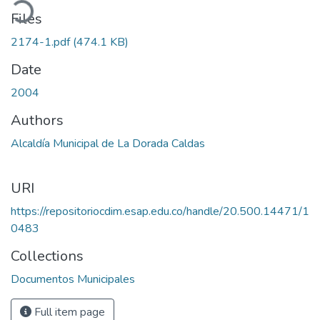
oading...
Files
2174-1.pdf
(474.1 KB)
Date
2004
Authors
Alcaldía Municipal de La Dorada Caldas
URI
https://repositoriocdim.esap.edu.co/handle/20.500.14471/1
0483
Collections
Documentos Municipales
Full item page