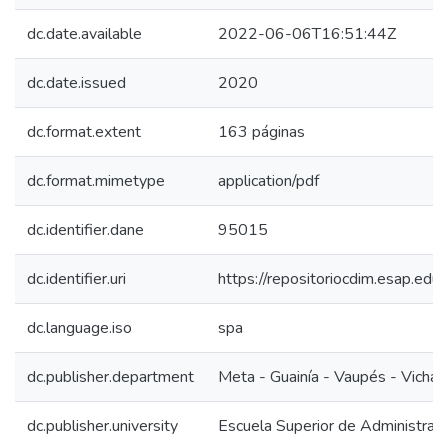
dc.date.available
2022-06-06T16:51:44Z
dc.date.issued
2020
dc.format.extent
163 páginas
dc.format.mimetype
application/pdf
dc.identifier.dane
95015
dc.identifier.uri
https://repositoriocdim.esap.e
dc.language.iso
spa
dc.publisher.department
Meta - Guainía - Vaupés - Vicha
dc.publisher.university
Escuela Superior de Administrac