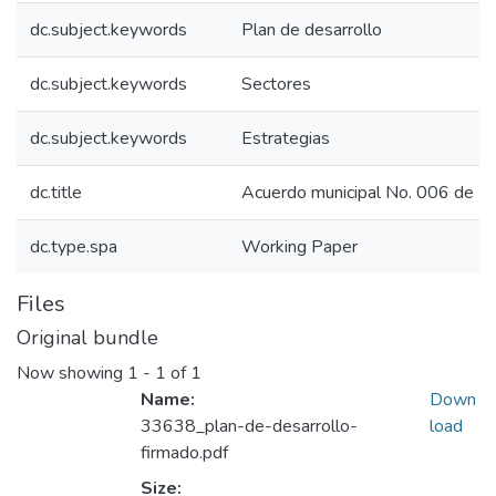
dc.subject.keywords
Plan de desarrollo
dc.subject.keywords
Sectores
dc.subject.keywords
Estrategias
dc.title
Acuerdo municipal No. 006 de 
dc.type.spa
Working Paper
Files
Original bundle
Now showing
1 - 1 of 1
Name:
Down
33638_plan-de-desarrollo-
load
firmado.pdf
Size: