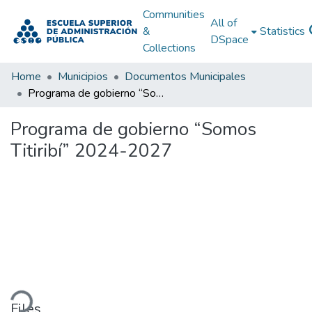
Communities
All of
&
Statistics
DSpace
Collections
Home
Municipios
Documentos Municipales
Programa de gobierno “Somos Titiribí” 2024-2027
Programa de gobierno “Somos
Titiribí” 2024-2027
ding...
Files