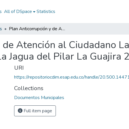
s
All of DSpace
Statistics
s
Plan Anticorrupción y de Atención al Ciudadano La Jagua del Pilar La Guajira 2014: PAAC La Jagua del Pilar La Guajira 2014
 de Atención al Ciudadano La
a Jagua del Pilar La Guajira 
URI
https://repositoriocdim.esap.edu.co/handle/20.500.144
Collections
Documentos Municipales
Full item page