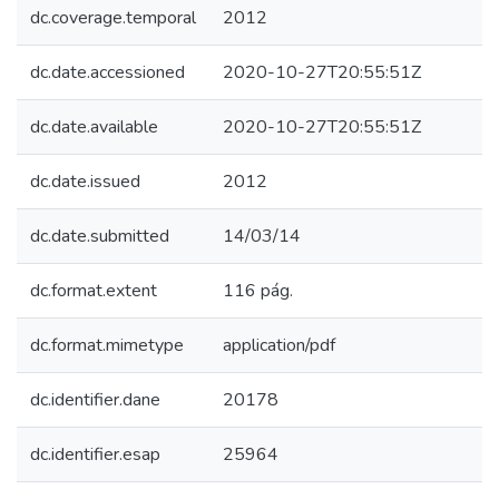
dc.coverage.temporal
2012
dc.date.accessioned
2020-10-27T20:55:51Z
dc.date.available
2020-10-27T20:55:51Z
dc.date.issued
2012
dc.date.submitted
14/03/14
dc.format.extent
116 pág.
dc.format.mimetype
application/pdf
dc.identifier.dane
20178
dc.identifier.esap
25964