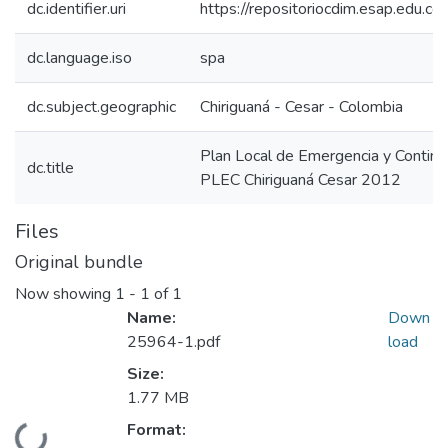
dc.identifier.uri
https://repositoriocdim.esap.edu.
dc.language.iso
spa
dc.subject.geographic
Chiriguaná - Cesar - Colombia
Plan Local de Emergencia y Conting
dc.title
PLEC Chiriguaná Cesar 2012
Files
Original bundle
Now showing
1 - 1 of 1
Name:
Down
25964-1.pdf
load
Size:
1.77 MB
Format:
Loading...