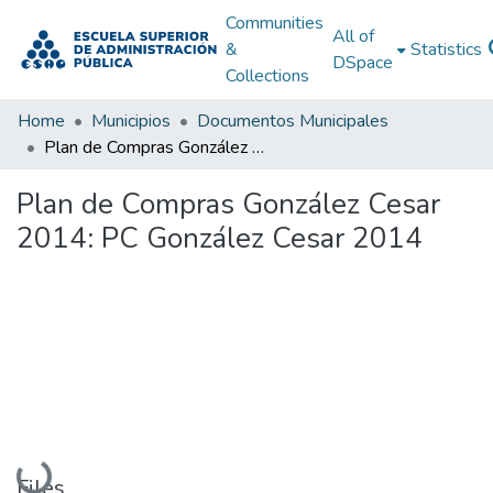
Communities
All of
&
Statistics
DSpace
Collections
Home
Municipios
Documentos Municipales
Plan de Compras González Cesar 2014: PC González Cesar 2014
Plan de Compras González Cesar
2014: PC González Cesar 2014
Loading...
Files