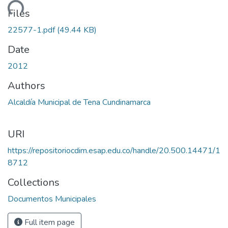
ading...
Files
22577-1.pdf
(49.44 KB)
Date
2012
Authors
Alcaldía Municipal de Tena Cundinamarca
URI
https://repositoriocdim.esap.edu.co/handle/20.500.14471/1
8712
Collections
Documentos Municipales
Full item page