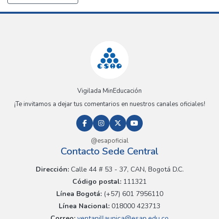
Vigilada MinEducación
¡Te invitamos a dejar tus comentarios en nuestros canales oficiales!
@esapoficial
Contacto Sede Central
Dirección:
Calle 44 # 53 - 37, CAN, Bogotá D.C.
Código postal:
111321
Línea Bogotá:
(+57) 601 7956110
Línea Nacional:
018000 423713
Correo:
ventanillaunica@esap.edu.co