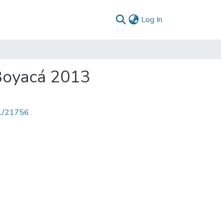
(current)
Log In
Boyacá 2013
71/21756