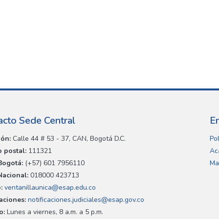
acto Sede Central
E
ión:
Calle 44 # 53 - 37, CAN, Bogotá D.C.
Pol
 postal:
111321
Ac
Bogotá:
(+57) 601 7956110
Ma
Nacional:
018000 423713
:
ventanillaunica@esap.edu.co
caciones:
notificaciones.judiciales@esap.gov.co
o:
Lunes a viernes, 8 a.m. a 5 p.m.