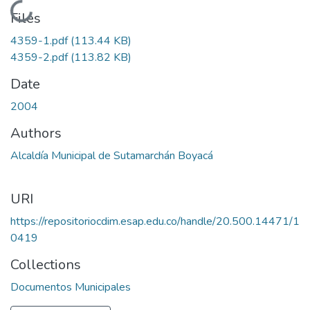
Loading...
Files
4359-1.pdf
(113.44 KB)
4359-2.pdf
(113.82 KB)
Date
2004
Authors
Alcaldía Municipal de Sutamarchán Boyacá
URI
https://repositoriocdim.esap.edu.co/handle/20.500.14471/1
0419
Collections
Documentos Municipales