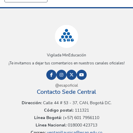
Vigilada MinEducación
¡Te invitamos a dejar tus comentarios en nuestros canales oficiales!
@esapoficial
Contacto Sede Central
Dirección:
Calle 44 # 53 - 37, CAN, Bogotá D.C.
Código postal:
111321
Línea Bogotá:
(+57) 601 7956110
Línea Nacional:
018000 423713
Correo:
ventanillaunica@esap.edu.co