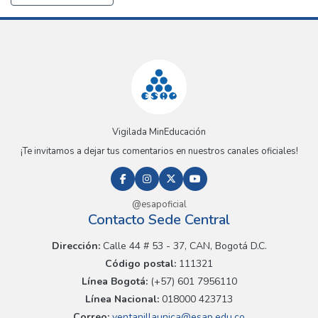
Vigilada MinEducación
¡Te invitamos a dejar tus comentarios en nuestros canales oficiales!
@esapoficial
Contacto Sede Central
Dirección:
Calle 44 # 53 - 37, CAN, Bogotá D.C.
Código postal:
111321
Línea Bogotá:
(+57) 601 7956110
Línea Nacional:
018000 423713
Correo:
ventanillaunica@esap.edu.co