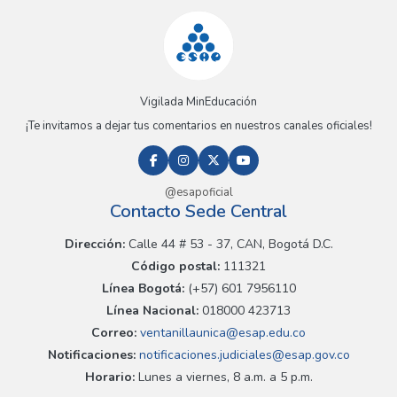
Vigilada MinEducación
¡Te invitamos a dejar tus comentarios en nuestros canales oficiales!
@esapoficial
Contacto Sede Central
Dirección:
Calle 44 # 53 - 37, CAN, Bogotá D.C.
Código postal:
111321
Línea Bogotá:
(+57) 601 7956110
Línea Nacional:
018000 423713
Correo:
ventanillaunica@esap.edu.co
Notificaciones:
notificaciones.judiciales@esap.gov.co
Horario:
Lunes a viernes, 8 a.m. a 5 p.m.