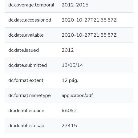
dc.coverage.temporal
2012-2015
dc.date.accessioned
2020-10-27T21:55:57Z
dc.date.available
2020-10-27T21:55:57Z
dc.date.issued
2012
dc.date.submitted
13/05/14
dc.format.extent
12 pág.
dc.format.mimetype
application/pdf
dc.identifier.dane
68092
dc.identifier.esap
27415