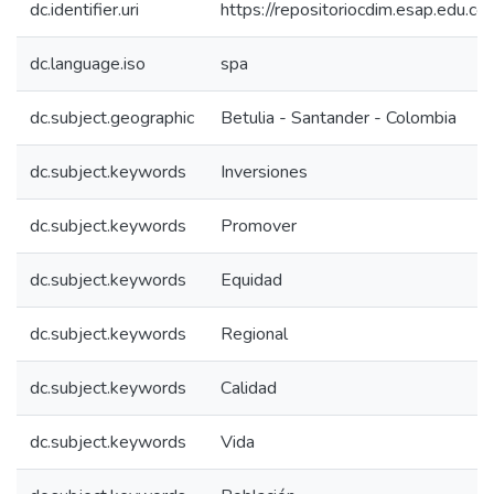
dc.identifier.uri
https://repositoriocdim.esap.edu.
dc.language.iso
spa
dc.subject.geographic
Betulia - Santander - Colombia
dc.subject.keywords
Inversiones
dc.subject.keywords
Promover
dc.subject.keywords
Equidad
dc.subject.keywords
Regional
dc.subject.keywords
Calidad
dc.subject.keywords
Vida