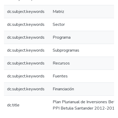
dc.subject.keywords
Matriz
dc.subject.keywords
Sector
dc.subject.keywords
Programa
dc.subject.keywords
Subprogramas
dc.subject.keywords
Recursos
dc.subject.keywords
Fuentes
dc.subject.keywords
Financiación
Plan Plurianual de Inversiones Bet
dc.title
PPI Betulia Santander 2012-2015