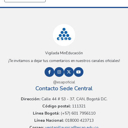
Vigilada MinEducación
¡Te invitamos a dejar tus comentarios en nuestros canales oficiales!
@esapoficial
Contacto Sede Central
Dirección:
Calle 44 # 53 - 37, CAN, Bogotá D.C.
Código postal:
111321
Línea Bogotá:
(+57) 601 7956110
Línea Nacional:
018000 423713
Correo:
ventanillaunica@esap.edu.co