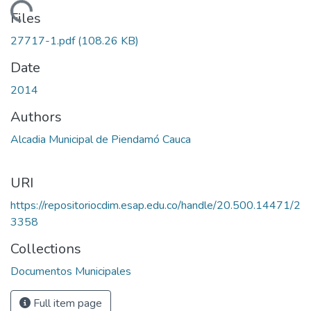
Loading...
Files
27717-1.pdf
(108.26 KB)
Date
2014
Authors
Alcadia Municipal de Piendamó Cauca
URI
https://repositoriocdim.esap.edu.co/handle/20.500.14471/2
3358
Collections
Documentos Municipales
Full item page