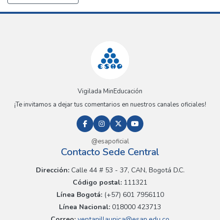
Vigilada MinEducación
¡Te invitamos a dejar tus comentarios en nuestros canales oficiales!
@esapoficial
Contacto Sede Central
Dirección:
Calle 44 # 53 - 37, CAN, Bogotá D.C.
Código postal:
111321
Línea Bogotá:
(+57) 601 7956110
Línea Nacional:
018000 423713
Correo:
ventanillaunica@esap.edu.co